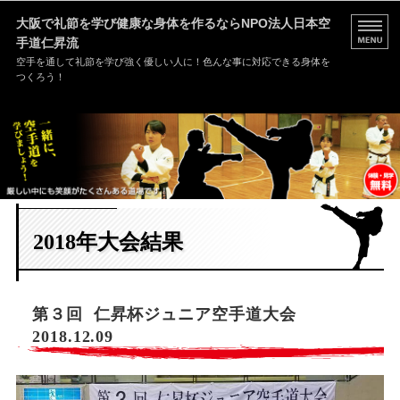
大阪で礼節を学び健康な身体を作るなら
NPO法人日本空
手道仁昇流
空手を通して礼節を学び強く優しい人に！色んな事に対応できる身体を
つくろう！
HOME
道場案内
稽古内容
2018年大会結果
入門案内
お問い合わせ
第３回 仁昇杯ジュニア空手道大会
2018.12.09