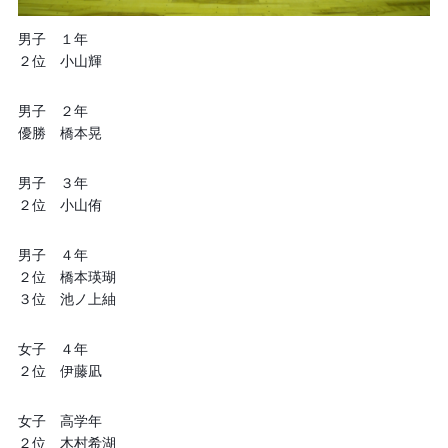
男子 １年
２位 小山輝
男子 ２年
優勝 橋本晃
男子 ３年
２位 小山侑
男子 ４年
２位 橋本瑛瑚
３位 池ノ上紬
女子 ４年
２位 伊藤凪
女子 高学年
２位 木村希湖