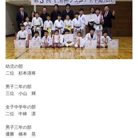
幼児の部
二位 杉本清将
男子二年の部
三位 小山 輝
女子中学年の部
二位 中林 凛
男子三年の部
優勝 橋本 晃