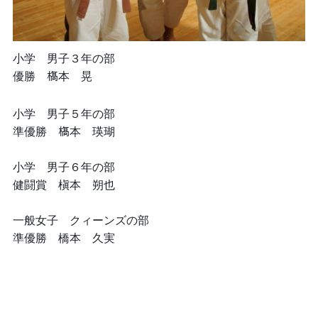
小学 男子３年の部
優勝 𣘺本 晃
小学 男子５年の部
準優勝 𣘺本 瑛瑚
小学 男子６年の部
健闘賞 槇本 朔也
一般女子 クィーンズの部
準優勝 橋本 久実