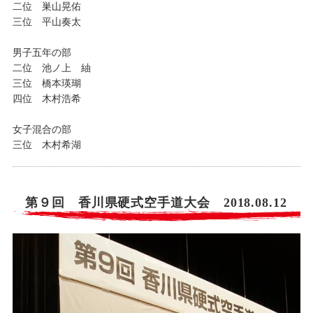
二位 巣山晃佑
三位 平山奏太
男子五年の部
二位 池ノ上 紬
三位 橋本瑛瑚
四位 木村浩希
女子混合の部
三位 木村希湖
第９回 香川県硬式空手道大会 2018.08.12