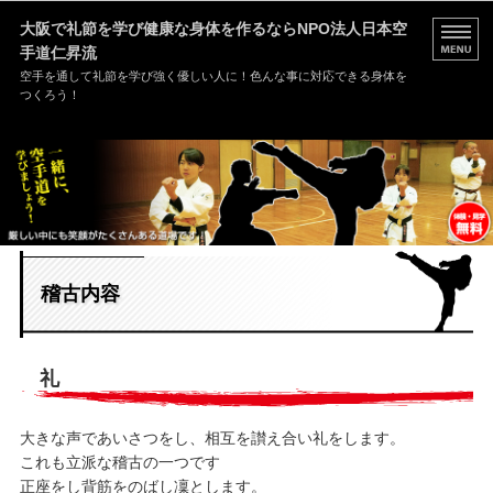
大阪で礼節を学び健康な身体を作るなら
NPO法人日本空
手道仁昇流
空手を通して礼節を学び強く優しい人に！色んな事に対応できる身体を
つくろう！
HOME
道場案内
稽古内容
稽古内容
入門案内
お問い合わせ
礼
大きな声であいさつをし、相互を讃え合い礼をします。
これも立派な稽古の一つです
正座をし背筋をのばし凜とします。