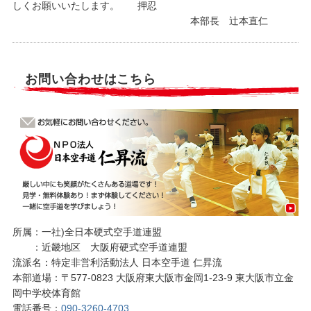
しくお願いいたします。 押忍
本部長 辻本直仁
お問い合わせはこちら
所属：一社)全日本硬式空手道連盟
：近畿地区 大阪府硬式空手道連盟
流派名：特定非営利活動法人 日本空手道 仁昇流
本部道場：〒577-0823 大阪府東大阪市金岡1-23-9 東大阪市立金
岡中学校体育館
電話番号：
090-3260-4703