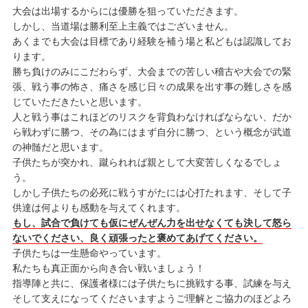
大会は出場するからには優勝を狙っていただきます。
しかし、当道場は勝利至上主義ではございません。
あくまでも大会は目標であり経験を補う場と私どもは認識してお
ります。
勝ち負けのみにこだわらず、大会までの苦しい稽古や大会での緊
張、戦う事の怖さ、痛さを感じ日々の成果を出す事の難しさを感
じていただきたいと思います。
人と戦う事はこれほどのリスクを背負わなければならない、だか
ら戦わずに勝つ、その為にはまず自分に勝つ、という概念が武道
の神髄だと思います。
子供たちが突かれ、蹴られれば親として大変苦しくなるでしょ
う。
しかし子供たちの必死に戦うすがたには心打たれます、そして子
供達は何よりも感動を与えてくれます。
もし、試合で負けても仮にぜんぜん力を出せなくても決して怒ら
ないでください、良く頑張ったと褒めてあげてください。
子供たちは一生懸命やっています。
私たちも真正面から向き合い戦いましょう！
指導陣と共に、保護者様には子供たちに挑戦する事、試練を与え
そして支えになってくださいますようご理解とご協力のほどよろ