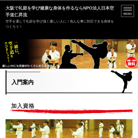
大阪で礼節を学び健康な身体を作るなら
NPO法人日本空
手道仁昇流
空手を通して礼節を学び強く優しい人に！色んな事に対応できる身体を
つくろう！
HOME
道場案内
稽古内容
入門案内
入門案内
お問い合わせ
加入資格