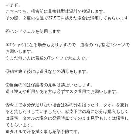
います。
こちらでも、稽古前に非接触型体温計で検温します。
その際、２度の検温で37.5℃を越えた場合は帰宅してもらいます
④ハンドジェルを使用します
⑤Tシャツになる場合もありますので、道着の下は指定Tシャツで
お願いします。
※まだ無い方は普通のTシャツで大丈夫です
⑥稽古終了後には道具などの消毒をします。
⑦当面の間は保護者の見学は禁止いたします。
送り迎えや所用がある方は必ずマスク着用でお願いします。
⑧今まで水分が足りない場合は私の分を譲ったり、タオルを忘れ
ると貸したりしていましたが、感染予防の為に水分は購入もしく
は帰宅、タオルの場合は発覚時点でそのまま見学もしくは帰宅し
てもらいます。
※タオルで汗を拭く事も感染予防です。