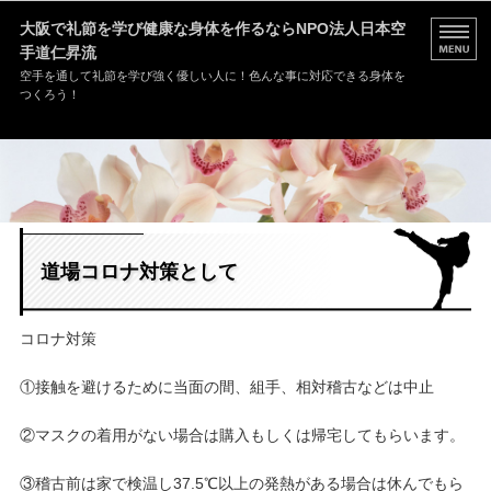
大阪で礼節を学び健康な身体を作るなら
NPO法人日本空
手道仁昇流
空手を通して礼節を学び強く優しい人に！色んな事に対応できる身体を
つくろう！
HOME
道場案内
稽古内容
道場コロナ対策として
入門案内
コロナ対策
お問い合わせ
①接触を避けるために当面の間、組手、相対稽古などは中止
②マスクの着用がない場合は購入もしくは帰宅してもらいます。
③稽古前は家で検温し37.5℃以上の発熱がある場合は休んでもら