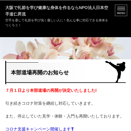
大阪で礼節を学び健康な身体を作るなら
NPO法人日本空
手道仁昇流
空手を通して礼節を学び強く優しい人に！色んな事に対応できる身体を
つくろう！
HOME
道場案内
稽古内容
本部道場再開のお知らせ
入門案内
７月１日より本部道場の再開が決定いたしました❕
お問い合わせ
引き続きコロナ対策を継続し対応していきます。
また、停止していた見学・体験・入門も再開いたしております。
コロナ支援キャンペーン開催します❣